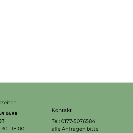
zeiten
Kontakt
EN BEAN
Tel: 0177-5076584
DT
:30 - 18:00
alle Anfragen bitte