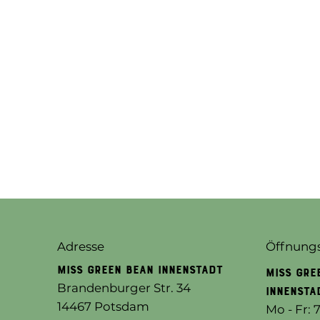
Adresse
Öffnungs
MISS GREEN BEAN INNENSTADT
MISS GRE
Brandenburger Str. 34
INNENSTA
14467 Potsdam
Mo - Fr: 7