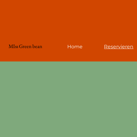
MIss Green bean
Home
Reservieren